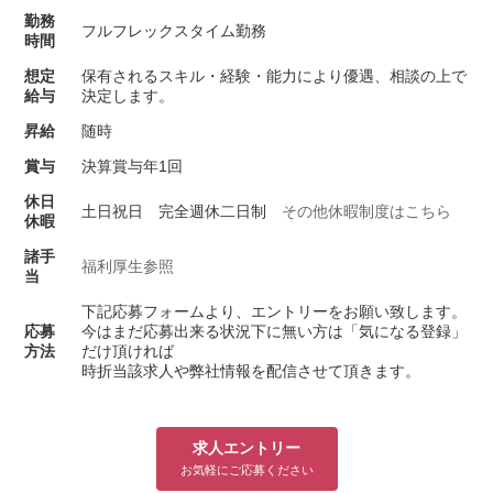
勤務
フルフレックスタイム勤務
時間
想定
保有されるスキル・経験・能力により優遇、相談の上で
給与
決定します。
昇給
随時
賞与
決算賞与年1回
休日
土日祝日 完全週休二日制
その他休暇制度はこちら
休暇
諸手
福利厚生参照
当
下記応募フォームより、エントリーをお願い致します。
応募
今はまだ応募出来る状況下に無い方は「気になる登録」
方法
だけ頂ければ
時折当該求人や弊社情報を配信させて頂きます。
求人エントリー
お気軽にご応募ください