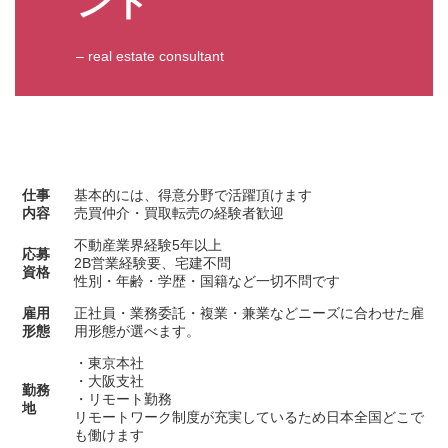
ント
– real estate consultant
仕事
基本的には、得意分野で活躍頂けます
内容
売買仲介・買取転売の経験者歓迎
不動産業界経験5年以上
応募
2B営業経験要、宅建不問
資格
性別・年齢・学歴・国籍など一切不問です
雇用
正社員・業務委託・複業・兼業などニーズに合わせた雇
形態
用形態が選べます。
・東京本社
・大阪支社
勤務
・リモート勤務
地
リモートワーク制度が充実しているため日本全国どこで
も働けます