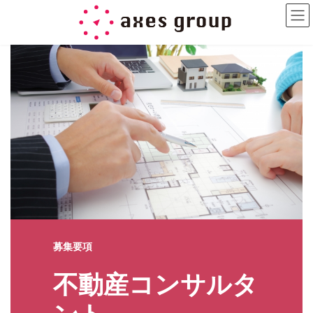
コ
ナ
ン
ビ
テ
ゲ
ン
ー
ツ
シ
へ
ョ
ス
ン
キ
に
ッ
移
プ
動
募集要項
不動産コンサルタ